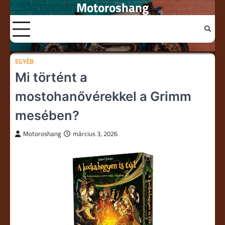
Motoroshang
Skip
to
content
EGYÉB
Mi történt a
mostohanővérekkel a Grimm
mesében?
Motoroshang
március 3, 2026