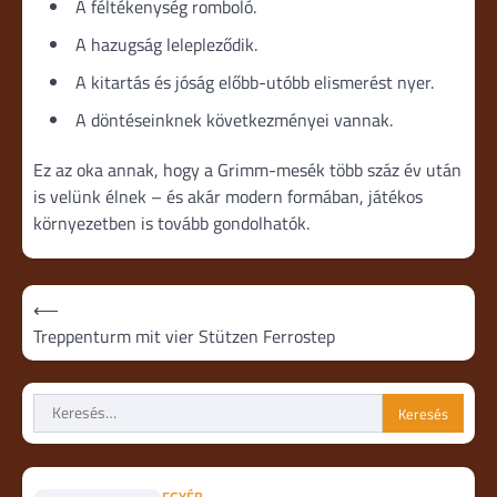
A féltékenység romboló.
A hazugság lelepleződik.
A kitartás és jóság előbb-utóbb elismerést nyer.
A döntéseinknek következményei vannak.
Ez az oka annak, hogy a Grimm-mesék több száz év után
is velünk élnek – és akár modern formában, játékos
környezetben is tovább gondolhatók.
Bejegyzés
⟵
navigáció
Treppenturm mit vier Stützen Ferrostep
Keresés: