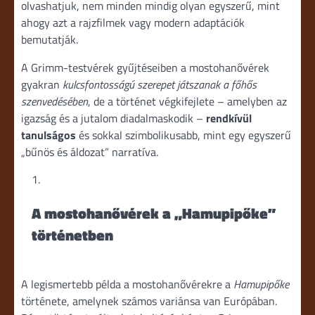
olvashatjuk, nem minden mindig olyan egyszerű, mint
ahogy azt a rajzfilmek vagy modern adaptációk
bemutatják.
A Grimm-testvérek gyűjtéseiben a mostohanővérek
gyakran
kulcsfontosságú szerepet játszanak a főhős
szenvedésében
, de a történet végkifejlete – amelyben az
igazság és a jutalom diadalmaskodik –
rendkívül
tanulságos
és sokkal szimbolikusabb, mint egy egyszerű
„bűnös és áldozat” narratíva.
A mostohanővérek a „Hamupipőke”
történetben
A legismertebb példa a mostohanővérekre a
Hamupipőke
története, amelynek számos variánsa van Európában.