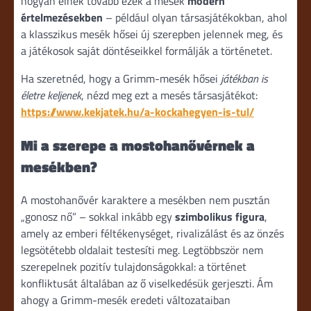
hogyan élnek tovább ezek a mesék
modern
értelmezésekben
– például olyan társasjátékokban, ahol
a klasszikus mesék hősei új szerepben jelennek meg, és
a játékosok saját döntéseikkel formálják a történetet.
Ha szeretnéd, hogy a Grimm-mesék hősei
játékban is
életre keljenek
, nézd meg ezt a mesés társasjátékot:
https://www.kekjatek.hu/a-kockahegyen-is-tul/
Mi a szerepe a mostohanővérnek a
mesékben?
A mostohanővér karaktere a mesékben nem pusztán
„gonosz nő” – sokkal inkább egy
szimbolikus figura
,
amely az emberi féltékenységet, rivalizálást és az önzés
legsötétebb oldalait testesíti meg. Legtöbbször nem
szerepelnek pozitív tulajdonságokkal: a történet
konfliktusát általában az ő viselkedésük gerjeszti. Ám
ahogy a Grimm-mesék eredeti változataiban