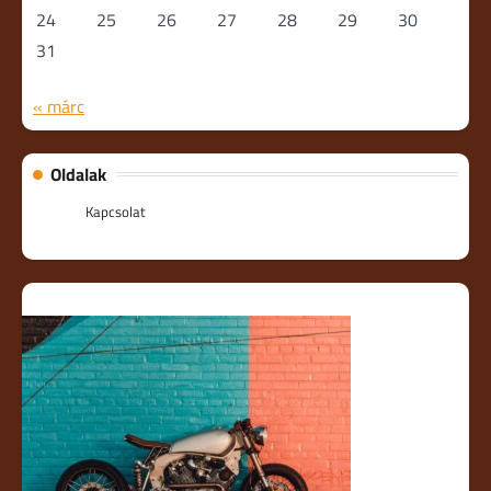
24
25
26
27
28
29
30
31
« márc
Oldalak
Kapcsolat