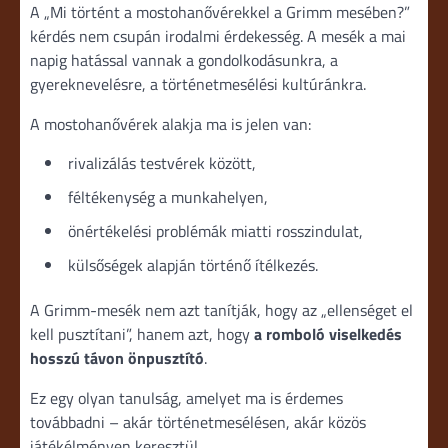
A „Mi történt a mostohanővérekkel a Grimm mesében?”
kérdés nem csupán irodalmi érdekesség. A mesék a mai
napig hatással vannak a gondolkodásunkra, a
gyereknevelésre, a történetmesélési kultúránkra.
A mostohanővérek alakja ma is jelen van:
rivalizálás testvérek között,
féltékenység a munkahelyen,
önértékelési problémák miatti rosszindulat,
külsőségek alapján történő ítélkezés.
A Grimm-mesék nem azt tanítják, hogy az „ellenséget el
kell pusztítani”, hanem azt, hogy
a romboló viselkedés
hosszú távon önpusztító
.
Ez egy olyan tanulság, amelyet ma is érdemes
továbbadni – akár történetmesélésen, akár közös
játékélményen keresztül.