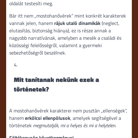
oldalát testesíti meg.
Bár itt nem „mostohanővérek” mint konkrét karakterek
vannak jelen, hanem
rájuk utaló dinamikák
(neglect,
elutasítás, biztonság hiánya), ez is része annak a
nagyobb narratívának, amelyben a mesék a családi és
közösségi felelősségről, valamint a gyermeki
sebezhetőségről beszélnek.
Mit tanítanak nekünk ezek a
történetek?
A mostohanővérek karakterei nem pusztán „ellenségek”,
hanem
erkölcsi ellenpólusok
, amelyek segítségével a
történetek
megmutatják, mi a helyes és mi a helytelen
.
Féltékenység következményei