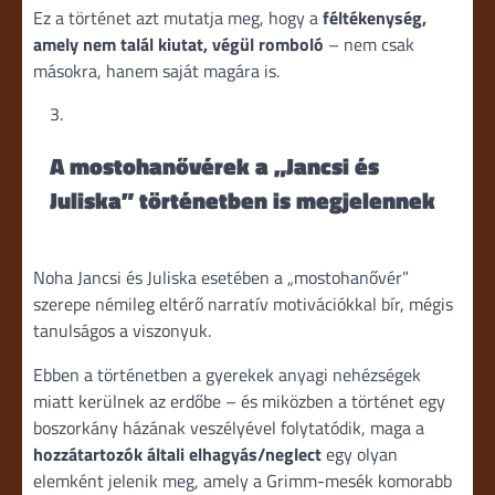
Ez a történet azt mutatja meg, hogy a
féltékenység,
amely nem talál kiutat, végül romboló
– nem csak
másokra, hanem saját magára is.
A mostohanővérek a „Jancsi és
Juliska” történetben is megjelennek
Noha Jancsi és Juliska esetében a „mostohanővér”
szerepe némileg eltérő narratív motivációkkal bír, mégis
tanulságos a viszonyuk.
Ebben a történetben a gyerekek anyagi nehézségek
miatt kerülnek az erdőbe – és miközben a történet egy
boszorkány házának veszélyével folytatódik, maga a
hozzátartozók általi elhagyás/neglect
egy olyan
elemként jelenik meg, amely a Grimm-mesék komorabb