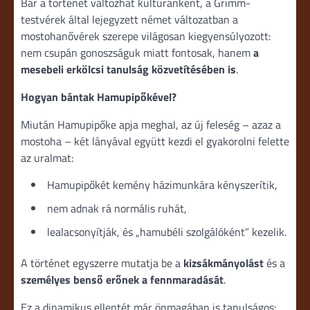
Bár a történet változhat kultúránként, a Grimm-
testvérek által lejegyzett német változatban a
mostohanővérek szerepe világosan kiegyensúlyozott:
nem csupán gonoszságuk miatt fontosak, hanem
a
mesebeli erkölcsi tanulság közvetítésében is
.
Hogyan bántak Hamupipőkével?
Miután Hamupipőke apja meghal, az új feleség – azaz a
mostoha – két lányával együtt kezdi el gyakorolni felette
az uralmat:
Hamupipőkét kemény házimunkára kényszerítik,
nem adnak rá normális ruhát,
lealacsonyítják, és „hamubéli szolgálóként” kezelik.
A történet egyszerre mutatja be a
kizsákmányolást
és a
személyes benső erőnek a fennmaradását
.
Ez a dinamikus ellentét már önmagában is tanulságos: