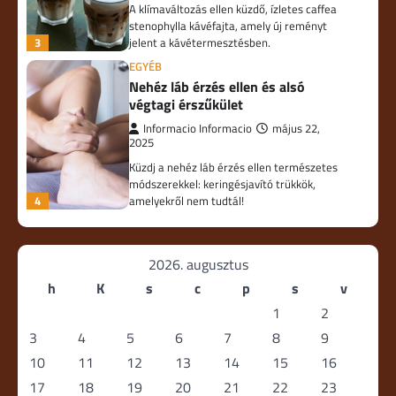
A klímaváltozás ellen küzdő, ízletes caffea
stenophylla kávéfajta, amely új reményt
3
jelent a kávétermesztésben.
EGYÉB
Nehéz láb érzés ellen és alsó
végtagi érszűkület
Informacio Informacio
május 22,
2025
Küzdj a nehéz láb érzés ellen természetes
módszerekkel: keringésjavító trükkök,
4
amelyekről nem tudtál!
2026. augusztus
h
K
s
c
p
s
v
1
2
3
4
5
6
7
8
9
10
11
12
13
14
15
16
17
18
19
20
21
22
23