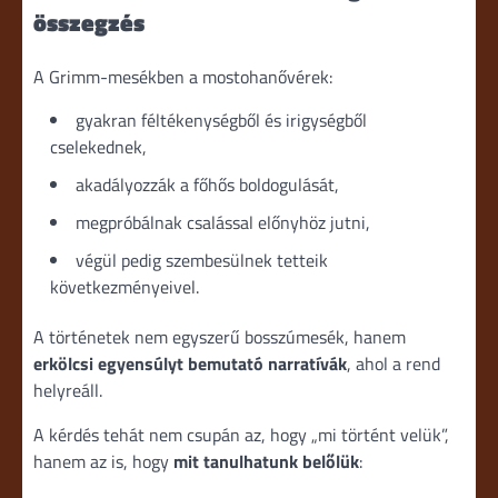
összegzés
A Grimm-mesékben a mostohanővérek:
gyakran féltékenységből és irigységből
cselekednek,
akadályozzák a főhős boldogulását,
megpróbálnak csalással előnyhöz jutni,
végül pedig szembesülnek tetteik
következményeivel.
A történetek nem egyszerű bosszúmesék, hanem
erkölcsi egyensúlyt bemutató narratívák
, ahol a rend
helyreáll.
A kérdés tehát nem csupán az, hogy „mi történt velük”,
hanem az is, hogy
mit tanulhatunk belőlük
: