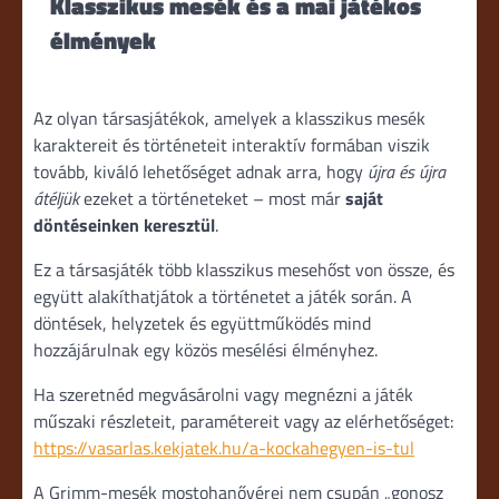
Klasszikus mesék és a mai játékos
élmények
Az olyan társasjátékok, amelyek a klasszikus mesék
karaktereit és történeteit interaktív formában viszik
tovább, kiváló lehetőséget adnak arra, hogy
újra és újra
átéljük
ezeket a történeteket – most már
saját
döntéseinken keresztül
.
Ez a társasjáték több klasszikus mesehőst von össze, és
együtt alakíthatjátok a történetet a játék során. A
döntések, helyzetek és együttműködés mind
hozzájárulnak egy közös mesélési élményhez.
Ha szeretnéd megvásárolni vagy megnézni a játék
műszaki részleteit, paramétereit vagy az elérhetőséget:
https://vasarlas.kekjatek.hu/a-kockahegyen-is-tul
A Grimm-mesék mostohanővérei nem csupán „gonosz