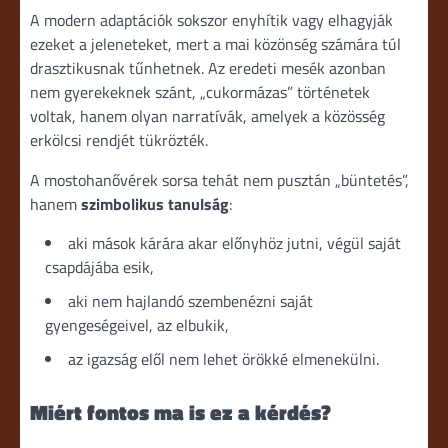
A modern adaptációk sokszor enyhítik vagy elhagyják
ezeket a jeleneteket, mert a mai közönség számára túl
drasztikusnak tűnhetnek. Az eredeti mesék azonban
nem gyerekeknek szánt, „cukormázas” történetek
voltak, hanem olyan narratívák, amelyek a közösség
erkölcsi rendjét tükrözték.
A mostohanővérek sorsa tehát nem pusztán „büntetés”,
hanem
szimbolikus tanulság
:
aki mások kárára akar előnyhöz jutni, végül saját
csapdájába esik,
aki nem hajlandó szembenézni saját
gyengeségeivel, az elbukik,
az igazság elől nem lehet örökké elmenekülni.
Miért fontos ma is ez a kérdés?