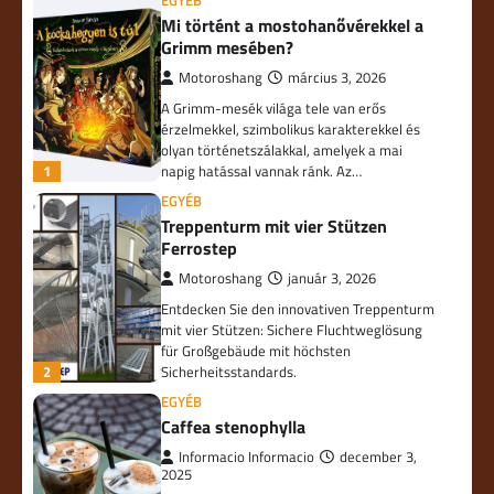
EGYÉB
Mi történt a mostohanővérekkel a
Grimm mesében?
Motoroshang
március 3, 2026
A Grimm-mesék világa tele van erős
érzelmekkel, szimbolikus karakterekkel és
olyan történetszálakkal, amelyek a mai
1
napig hatással vannak ránk. Az…
EGYÉB
Treppenturm mit vier Stützen
Ferrostep
Motoroshang
január 3, 2026
Entdecken Sie den innovativen Treppenturm
mit vier Stützen: Sichere Fluchtweglösung
für Großgebäude mit höchsten
2
Sicherheitsstandards.
EGYÉB
Caffea stenophylla
Informacio Informacio
december 3,
2025