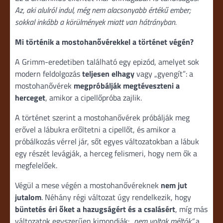
Az, aki alulról indul, még nem alacsonyabb értékű ember;
sokkal inkább a körülmények miatt van hátrányban.
Mi történik a mostohanővérekkel a történet végén?
A Grimm-eredetiben található egy epizód, amelyet sok
modern feldolgozás
teljesen elhagy
vagy „gyengít”: a
mostohanővérek
megpróbálják megtéveszteni a
herceget
, amikor a cipellőpróba zajlik.
A történet szerint a mostohanővérek próbálják meg
erővel a lábukra erőltetni a cipellőt, és amikor a
próbálkozás vérrel jár, sőt egyes változatokban a lábuk
egy részét levágják, a herceg felismeri, hogy nem ők a
megfelelőek.
Végül a mese végén a mostohanővéreknek
nem jut
jutalom
. Néhány régi változat úgy rendelkezik, hogy
büntetés éri őket a hazugságért és a csalásért
, míg más
változatok egyszerűen kimondják:
„nem voltak méltók”
a