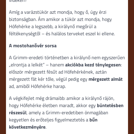
Amíg a varázstükör azt mondja, hogy ő, úgy érzi
biztonságban. Ám amikor a tükör azt mondja, hogy
Hófehérke a legszebb, a királynő megőrül a
féltékenységtől – és halálos terveket eszel ki ellene.
A mostohanővér sorsa
A Grimm-eredeti történetben a királynő nem egyszerűen
„elrontja a lelkét” – hanem
akciókba kezd ténylegesen
:
először mérgezett fésűt ad Hófehérkének, aztán
mérgezett fát kér tőle, végül pedig egy
mérgezett almát
ad, amiből Hófehérke harap.
A végkifejlet még drámaibb: amikor a királynő rájön,
hogy Hófehérke életben maradt, akkor egy
büntetésben
részesül
, amely a Grimm-eredetiben önmagában
kegyetlen és erőteljes figyelmeztetés a
bűn
következményére
.