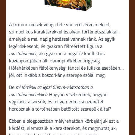
A Grimm-mesék világa tele van erős érzelmekkel,
szimbolikus karakterekkel és olyan történetszálakkal,
amelyek a mai napig hatással vannak ránk. Az egyik
legérdekesebb, és gyakran félreértett figura a
mostohanővér
, aki gyakran a negatív konfliktus
középpontjában áll: Hamupipőkében irigység,
Hófehérkében féltékenység, Jancsi és Juliska esetében…
jól, ott inkább a boszorkány szerepe szólal meg.
De
mi történik az igazi Grimm-változatban a
mostohanővérekkel?
Hogyan viselkednek, hogyan
végződik a sorsuk, és milyen erkölcsi üzenetet
hordoznak a történetben betöltött szerepük által?
Ebben a blogposztban mélyrehatóan körbejárjuk ezt a
kérdést, elemezzük a karaktereket, és megmutatjuk,