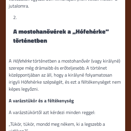
jutalomra.
A mostohanővérek a „Hófehérke”
történetben
A
Hófehérke
történetben a mostohanővér (vagy királyné)
szerepe még drámaibb és erőteljesebb. A történet
középpontjában az áll, hogy a királyné folyamatosan
irigyli Hófehérke szépségét, és ezt a féltékenységet nem
képes legyőzni.
A varázstükör és a féltékenység
A varázstükörtől azt kérdezi minden reggel:
„Tükör, tükör, mondd meg nékem, ki a legszebb a
vidéken?”