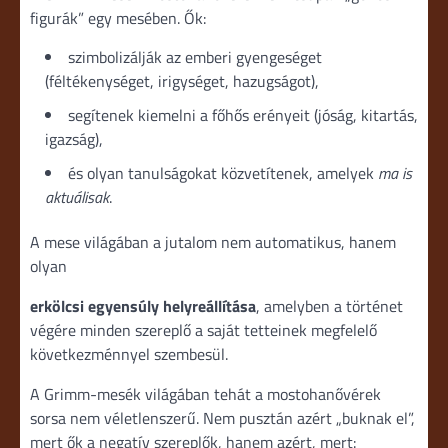
figurák” egy mesében. Ők:
szimbolizálják az emberi gyengeséget
(féltékenységet, irigységet, hazugságot),
segítenek kiemelni a főhős erényeit (jóság, kitartás,
igazság),
és olyan tanulságokat közvetítenek, amelyek
ma is
aktuálisak
.
A mese világában a jutalom nem automatikus, hanem
olyan
erkölcsi egyensúly helyreállítása
, amelyben a történet
végére minden szereplő a saját tetteinek megfelelő
következménnyel szembesül.
A Grimm-mesék világában tehát a mostohanővérek
sorsa nem véletlenszerű. Nem pusztán azért „buknak el”,
mert ők a negatív szereplők, hanem azért, mert: