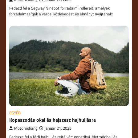
Fedezd fel a Segway Ninebot forradalmi rollereit, amelyek
forradalmasítják a városi közlekedést és élményt nyújtanak!
EGYÉB
Kopaszodás okai és hajszesz hajhullásra
Motoroshang
január 21, 2025
Fedezze fel a férfi hajhullás rejtélyét: genetikai, életmódbeli és