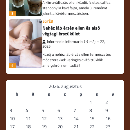
A klímaváltozás ellen küzdő, ízletes caffea
stenophylla kávéfajta, amely új reményt
3
jelent a kávétermesztésben.
EGYÉB
Nehéz láb érzés ellen és alsó
végtagi érszűkület
Informacio Informacio
május 22,
2025
Küzdj a nehéz láb érzés ellen természetes
módszerekkel: keringésjavító trükkök,
4
amelyekről nem tudtál!
2026. augusztus
h
K
s
c
p
s
v
1
2
3
4
5
6
7
8
9
10
11
12
13
14
15
16
17
18
19
20
21
22
23