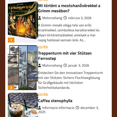
Mi történt a mostohanővérekkel a
Grimm mesében?
Motoroshang
március 3, 2026
A Grimm-mesék világa tele van erős
érzelmekkel, szimbolikus karakterekkel és
olyan történetszálakkal, amelyek a mai
1
napig hatással vannak ránk. Az…
EGYÉB
Treppenturm mit vier Stützen
Ferrostep
Motoroshang
január 3, 2026
Entdecken Sie den innovativen Treppenturm
mit vier Stützen: Sichere Fluchtweglösung
für Großgebäude mit höchsten
2
Sicherheitsstandards.
EGYÉB
Caffea stenophylla
Informacio Informacio
december 3,
2025