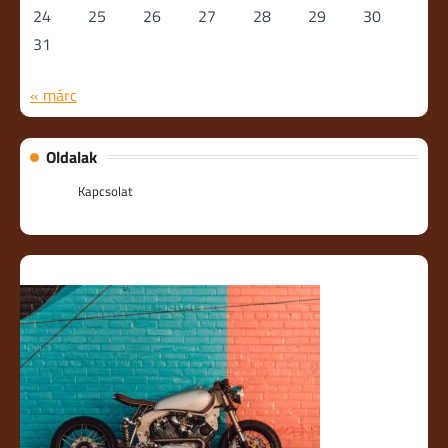
24
25
26
27
28
29
30
31
« márc
Oldalak
Kapcsolat