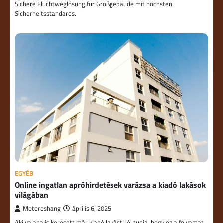
Sichere Fluchtweglösung für Großgebäude mit höchsten
Sicherheitsstandards.
EGYÉB
Online ingatlan apróhirdetések varázsa a kiadó lakások
világában
Motoroshang
április 6, 2025
Aki valaha is keresett már kiadó lakást, jól tudja, hogy ez a folyamat