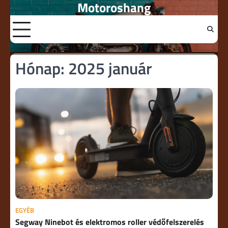
Motoroshang
Skip
to
content
Hónap:
2025 január
EGYÉB
Segway Ninebot és elektromos roller védőfelszerelés