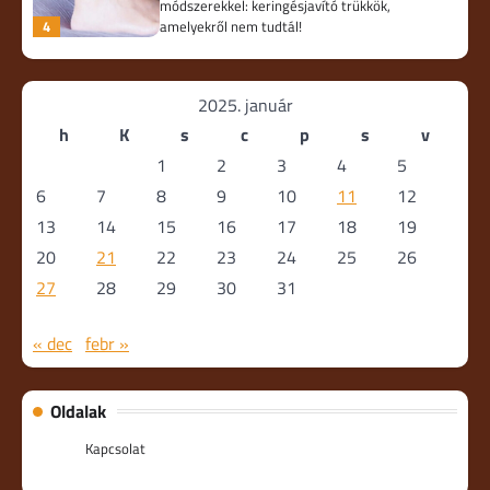
módszerekkel: keringésjavító trükkök,
4
amelyekről nem tudtál!
2025. január
h
K
s
c
p
s
v
1
2
3
4
5
6
7
8
9
10
11
12
13
14
15
16
17
18
19
20
21
22
23
24
25
26
27
28
29
30
31
« dec
febr »
Oldalak
Kapcsolat