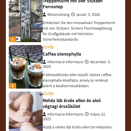
Treppenturm mit vier Stützen
Ferrostep
Motoroshang
január 3, 2026
Entdecken Sie den innovativen Treppenturm
mit vier Stützen: Sichere Fluchtweglösung
für Großgebäude mit höchsten
2
Sicherheitsstandards.
EGYÉB
Caffea stenophylla
Informacio Informacio
december 3,
2025
A klímaváltozás ellen küzdő, ízletes caffea
stenophylla kávéfajta, amely új reményt
3
jelent a kávétermesztésben.
EGYÉB
Nehéz láb érzés ellen és alsó
végtagi érszűkület
Informacio Informacio
május 22,
2025
Küzdj a nehéz láb érzés ellen természetes