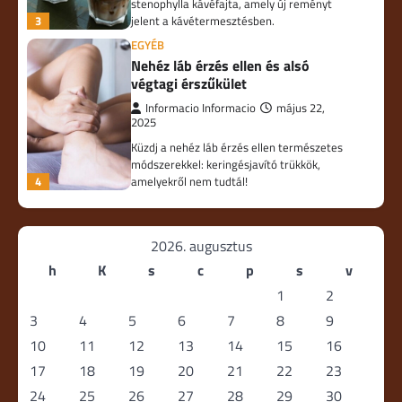
stenophylla kávéfajta, amely új reményt
3
jelent a kávétermesztésben.
EGYÉB
Nehéz láb érzés ellen és alsó
végtagi érszűkület
Informacio Informacio
május 22,
2025
Küzdj a nehéz láb érzés ellen természetes
módszerekkel: keringésjavító trükkök,
4
amelyekről nem tudtál!
2026. augusztus
h
K
s
c
p
s
v
1
2
3
4
5
6
7
8
9
10
11
12
13
14
15
16
17
18
19
20
21
22
23
24
25
26
27
28
29
30