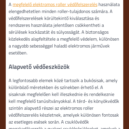
A
megfelelő elektromos roller védőfelszerelés
használata
elengedhetetlen minden roller-tulajdonos számára. A
védőfelszerelések körültekintő kiválasztása és
rendszeres használata jelentősen csökkentheti a
sérülések kockázatát és súlyosságát. A biztonságos
közlekedés alapfeltétele a megfelelő védelem, különösen
a nagyobb sebességgel haladó elektromos járművek
esetében.
Alapvető védőeszközök
A legfontosabb elemek közé tartozik a bukósisak, amely
különböző méretekben és színekben érhető el. A
sisaknak megfelelően kell illeszkednie és rendelkeznie
kell megfelelő tanúsítványokkal. A térd- és könyökvédők
szintén alapvető részei az elektromos roller
védőfelszerelés készletnek, amelyek különösen fontosak
az esetleges esések során. A csuklóvédők
megakadályozzák a gyakori csuklósérüléseket, amelyek a