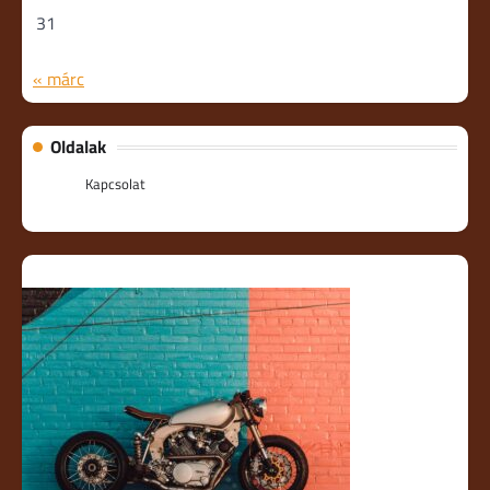
31
« márc
Oldalak
Kapcsolat