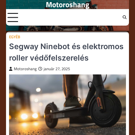
Motoroshang
Skip
to
content
EGYÉB
Segway Ninebot és elektromos
roller védőfelszerelés
Motoroshang
január 27, 2025