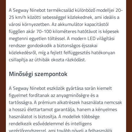
A Segway Ninebot termékcsalád különböző modelljei 20-
25 km/h közötti sebességgel közlekednek, ami ideális a
városi környezetben. Az akkumulátor kapacitástól
függően akár 70-100 kilométeres hatótávot is képesek
megtenni egyetlen töltéssel. A modern LED világítási
rendszer gondoskodik a biztonságos éjszakai
közlekedésről, míg a fejlett felfüggesztés hatékonyan
csillapítja az úthibák okozta rázkódást.
Minőségi szempontok
A Segway Ninebot eszközök gyártása során kiemelt
figyelmet fordítanak az anyagminőségre és a
tartósságra. A prémium alkatrészek használata nemcsak
a hosszú élettartamot garantálja, hanem a kényelmes
használatot is biztosítja. A modellek többsége
rendelkezik esővédelemmel és intelligens
vezérlőrendszerrel, ami tovább növeli a felhasználói