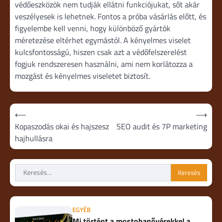
védőeszközök nem tudják ellátni funkciójukat, sőt akár
veszélyesek is lehetnek. Fontos a próba vásárlás előtt, és
figyelembe kell venni, hogy különböző gyártók
méretezése eltérhet egymástól. A kényelmes viselet
kulcsfontosságú, hiszen csak azt a védőfelszerelést
fogjuk rendszeresen használni, ami nem korlátozza a
mozgást és kényelmes viseletet biztosít.
Bejegyzés
⟵
⟶
navigáció
Kopaszodás okai és hajszesz
SEO audit és 7P marketing
hajhullásra
Keresés:
EGYÉB
Mi történt a mostohanővérekkel a