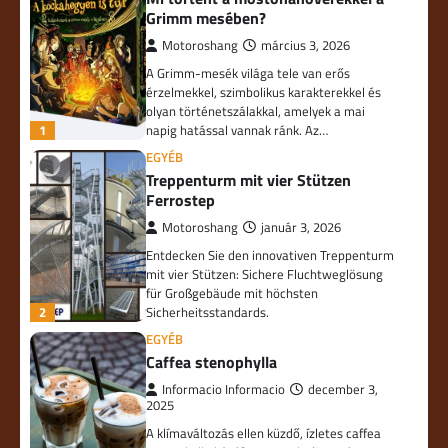
Grimm mesében?
Motoroshang
március 3, 2026
A Grimm-mesék világa tele van erős
érzelmekkel, szimbolikus karakterekkel és
olyan történetszálakkal, amelyek a mai
1
napig hatással vannak ránk. Az…
EGYÉB
Treppenturm mit vier Stützen
Ferrostep
Motoroshang
január 3, 2026
Entdecken Sie den innovativen Treppenturm
mit vier Stützen: Sichere Fluchtweglösung
für Großgebäude mit höchsten
2
Sicherheitsstandards.
EGYÉB
Caffea stenophylla
Informacio Informacio
december 3,
2025
A klímaváltozás ellen küzdő, ízletes caffea