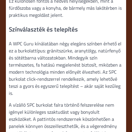
Ez különösen fontos a nedves helyiségekben, mint a
fürdőszoba vagy a konyha, de bármely más lakótérben is
praktikus megoldást jelent.
Színválaszték és telepítés
A WPC Guru kínálatában négy elegáns színben érhető el
ez a burkolattípus: gránitszürke, aranytölgy, natúrfenyő
és sötétbarna változatokban. Mindegyik szín
természetes, fa hatású megjelenést biztosít, miközben a
modern technológia minden előnyét élvezheti. Az SPC
burkolat click-rendszerrel rendelkezik, amely lehetővé
teszi a gyors és egyszerű telepítést – akár saját kezűleg
is.
A vízálló SPC burkolat falra történő felszerelése nem
igényel különleges szaktudást vagy bonyolult
eszközöket. A pattintós rendszernek köszönhetően a
panelek könnyen összeilleszthetők, és a végeredmény