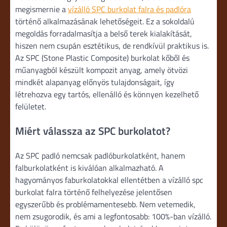
megismernie a
vízálló SPC burkolat falra és padlóra
történő alkalmazásának lehetőségeit. Ez a sokoldalú
megoldás forradalmasítja a belső terek kialakítását,
hiszen nem csupán esztétikus, de rendkívül praktikus is.
Az SPC (Stone Plastic Composite) burkolat kőből és
műanyagból készült kompozit anyag, amely ötvözi
mindkét alapanyag előnyös tulajdonságait, így
létrehozva egy tartós, ellenálló és könnyen kezelhető
felületet.
Miért válassza az SPC burkolatot?
Az SPC padló nemcsak padlóburkolatként, hanem
falburkolatként is kiválóan alkalmazható. A
hagyományos faburkolatokkal ellentétben a vízálló spc
burkolat falra történő felhelyezése jelentősen
egyszerűbb és problémamentesebb. Nem vetemedik,
nem zsugorodik, és ami a legfontosabb: 100%-ban vízálló.