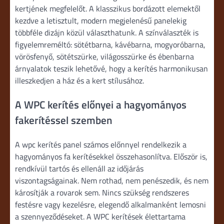
kertjének megfelelőt. A klasszikus bordázott elemektől
kezdve a letisztult, modern megjelenésű panelekig
többféle dizájn közül választhatunk. A színválaszték is
figyelemreméltó: sötétbarna, kávébarna, mogyoróbarna,
vörösfenyő, sötétszürke, világosszürke és ébenbarna
árnyalatok teszik lehetővé, hogy a kerítés harmonikusan
illeszkedjen a ház és a kert stílusához.
A WPC kerítés előnyei a hagyományos
fakerítéssel szemben
A wpc kerítés panel számos előnnyel rendelkezik a
hagyományos fa kerítésekkel összehasonlítva. Először is,
rendkívül tartós és ellenáll az időjárás
viszontagságainak. Nem rothad, nem penészedik, és nem
károsítják a rovarok sem. Nincs szükség rendszeres
festésre vagy kezelésre, elegendő alkalmanként lemosni
a szennyeződéseket. A WPC kerítések élettartama