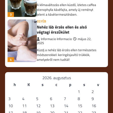
A klímaváltozás ellen küzdő, ízletes caffea
stenophylla kávéfajta, amely új reményt
3
jelent a kávétermesztésben.
EGYÉB
Nehéz láb érzés ellen és alsó
végtagi érszűkület
Informacio Informacio
május 22,
2025
Küzdj a nehéz láb érzés ellen természetes
módszerekkel: keringésjavító trükkök,
4
amelyekről nem tudtál!
2026. augusztus
h
K
s
c
p
s
v
1
2
3
4
5
6
7
8
9
10
11
12
13
14
15
16
17
18
19
20
21
22
23