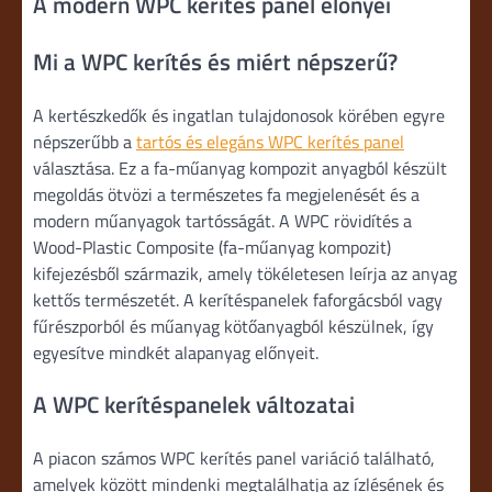
A modern WPC kerítés panel előnyei
Mi a WPC kerítés és miért népszerű?
A kertészkedők és ingatlan tulajdonosok körében egyre
népszerűbb a
tartós és elegáns WPC kerítés panel
választása. Ez a fa-műanyag kompozit anyagból készült
megoldás ötvözi a természetes fa megjelenését és a
modern műanyagok tartósságát. A WPC rövidítés a
Wood-Plastic Composite (fa-műanyag kompozit)
kifejezésből származik, amely tökéletesen leírja az anyag
kettős természetét. A kerítéspanelek faforgácsból vagy
fűrészporból és műanyag kötőanyagból készülnek, így
egyesítve mindkét alapanyag előnyeit.
A WPC kerítéspanelek változatai
A piacon számos WPC kerítés panel variáció található,
amelyek között mindenki megtalálhatja az ízlésének és