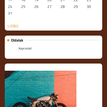
24
25
26
27
28
29
30
31
« márc
Oldalak
Kapcsolat