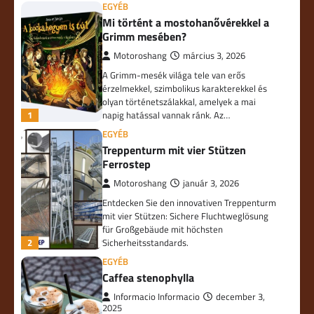
EGYÉB
Mi történt a mostohanővérekkel a
Grimm mesében?
Motoroshang
március 3, 2026
A Grimm-mesék világa tele van erős
érzelmekkel, szimbolikus karakterekkel és
olyan történetszálakkal, amelyek a mai
1
napig hatással vannak ránk. Az…
EGYÉB
Treppenturm mit vier Stützen
Ferrostep
Motoroshang
január 3, 2026
Entdecken Sie den innovativen Treppenturm
mit vier Stützen: Sichere Fluchtweglösung
für Großgebäude mit höchsten
2
Sicherheitsstandards.
EGYÉB
Caffea stenophylla
Informacio Informacio
december 3,
2025