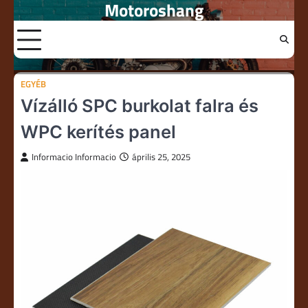
Motoroshang
Skip
to
content
EGYÉB
Vízálló SPC burkolat falra és
WPC kerítés panel
Informacio Informacio
április 25, 2025