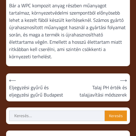
Bár a WPC kompozit anyag részben műanyagot
tartalmaz, környezetvédelmi szempontból előnyösebb
lehet a kezelt fából készült kerítéseknél. Számos gyártó
újrahasznosított műanyagot használ a gyártási folyamat
során, és maga a termék is újrahasznosítható
élettartama végén. Emellett a hosszú élettartam miatt
ritkábban kell cserélni, ami szintén csökkenti a
környezeti terhelést.
Bejegyzés
⟵
⟶
navigáció
Eljegyzési gyűrű és
Talaj PH érték és
eljegyzési gyűrű Budapest
talajjavítási módszerek
Keresés: