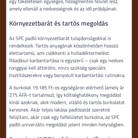
egy tökéletesen egységes, hézagmentes felület lesz,
amely ellenáll a nedvességnek és az idő próbájának.
Környezetbarát és tartós megoldás
Az SPC padló környezetbarát tulajdonságokkal is
rendelkezik. Tartós anyagának köszönhetően hosszú
élettartamú, ami csökkenti a hulladéktermelést.
Ráadásul karbantartása is egyszerű – csak egy nedves
ronggyal kell áttörölni, nincs szükség speciális
tisztítószerekre vagy bonyolult karbantartási rutinokra.
A burkolat 19.185 Ft-os egységáron elérhető (amely ár
27% ÁFA-t tartalmaz), így költséghatékony megoldást
kínál azoknak, akik modern, vízálló és tartós burkolatot
keresnek. Akár teljes lakása padlózatát szeretné
felújítani, akár csak egy falfelületet burkolna, az SPC
padló univerzális megoldást jelent minden helyiségben.